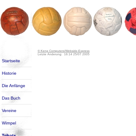
© Keng Computers/Webside-Express
Letzte Änderung: 16:14 25/07 2005
Startseite
Historie
Die Anfänge
Das Buch
Vereine
Wimpel
Trikots