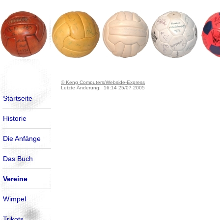
© Keng Computers/Webside-Express
Letzte Änderung: 16:14 25/07 2005
Startseite
Historie
Die Anfänge
Das Buch
Vereine
Wimpel
Trikots